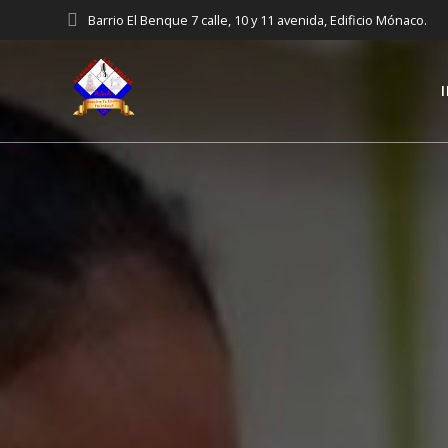
Saltar
Barrio El Benque 7 calle, 10 y 11 avenida, Edificio Mónaco.
al
contenido