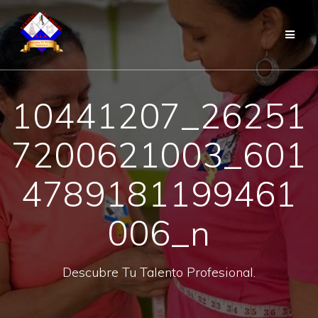
Saltar
al
contenido
10441207_26251
7200621003_601
4789181199461
006_n
Descubre Tu Talento Profesional.