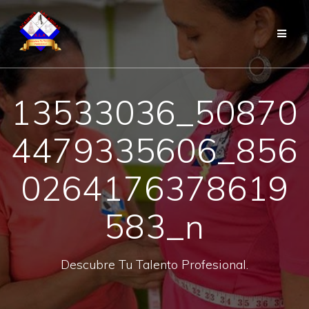
Saltar
al
contenido
13533036_50870
4479335606_856
0264176378619
583_n
Descubre Tu Talento Profesional.