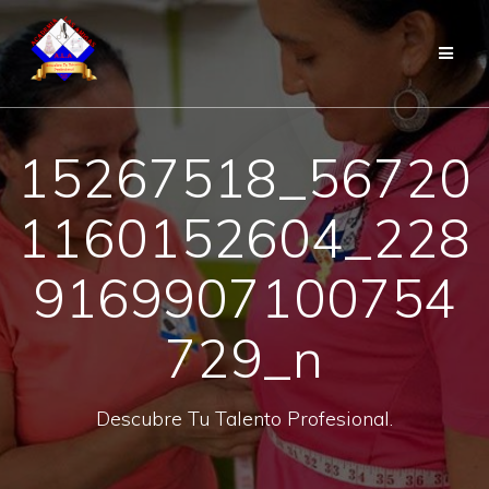
Saltar
al
contenido
15267518_56720
1160152604_228
9169907100754
729_n
Descubre Tu Talento Profesional.