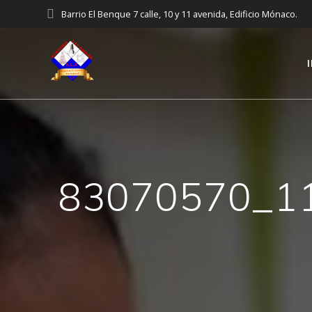
Saltar
Barrio El Benque 7 calle, 10 y 11 avenida, Edificio Mónaco.
al
contenido
83070570_1