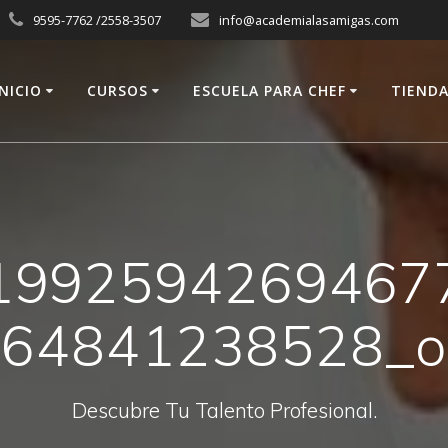
9595-7762 /2558-3507
info@academialasamigas.com
INICIO
CURSOS
ESCUELA PARA CHEF
TIEND
1992594269467
64841238528_o
Descubre Tu Talento Profesional.