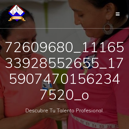
Saltar
al
contenido
72609680_11165
33928552655_17
5907470156234
7520_o
Descubre Tu Talento Profesional.