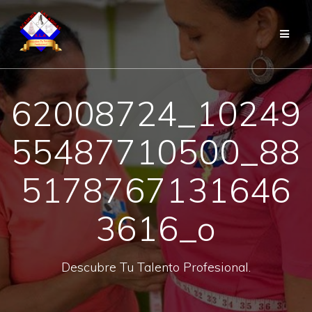
Saltar
al
contenido
62008724_10249
55487710500_88
5178767131646
3616_o
Descubre Tu Talento Profesional.