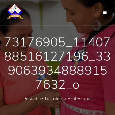
Saltar
al
contenido
73176905_11407
88516127196_33
9063934888915
7632_o
Descubre Tu Talento Profesional.