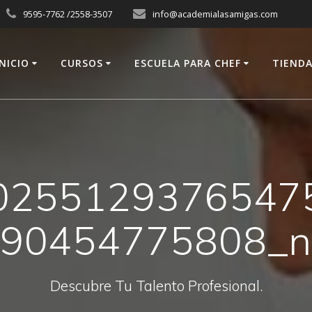
9595-7762 /2558-3507
info@academialasamigas.com
INICIO
CURSOS
ESCUELA PARA CHEF
TIEND
0255129376547
90454775808_
Descubre Tu Talento Profesional.