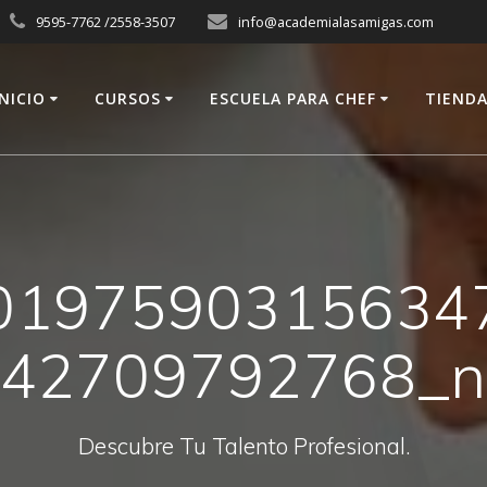
9595-7762 /2558-3507
info@academialasamigas.com
INICIO
CURSOS
ESCUELA PARA CHEF
TIEND
0197590315634
42709792768_
Descubre Tu Talento Profesional.