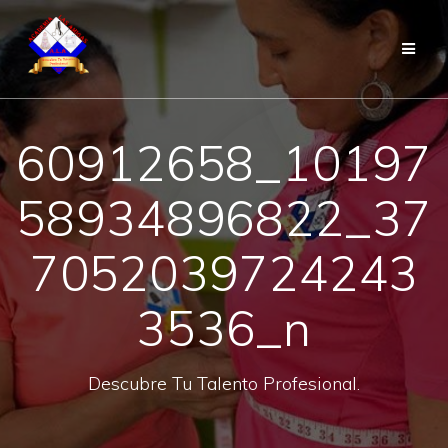
Saltar
al
contenido
60912658_10197
58934896822_37
7052039724243
3536_n
Descubre Tu Talento Profesional.