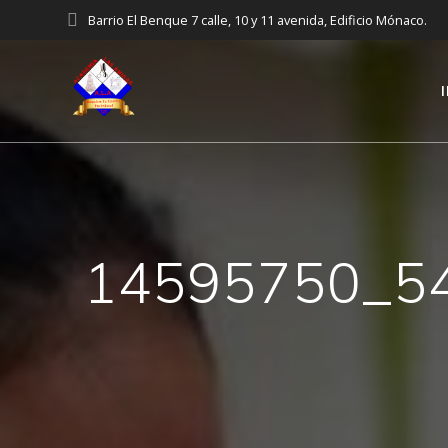
Saltar
Barrio El Benque 7 calle, 10 y 11 avenida, Edificio Mónaco.
al
contenido
14595750_5