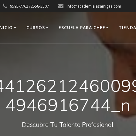
9595-7762 /2558-3507
info@academialasamigas.com
INICIO
CURSOS
ESCUELA PARA CHEF
TIEND
4412621246009
4946916744_n
Descubre Tu Talento Profesional.